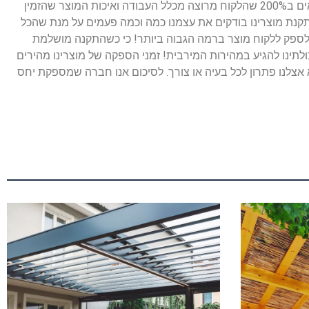
הלקוח בסבלנות רבה, משלב הצעת המחיר והמדידות אשר נעשות על ידי איש מקצוע מנוסה! ועד לסיום העבודה ובסיום העבודה אנו מוודאים ב200% שהלקוח מרוצה מכלל העבודה ואיכות המוצר שהזמין
ל התקנת מוצרינו בודקים את עצמנו כמה וכמה פעמים על מנת שהכל
נת לספק ללקוח מוצר ברמה הגבוה ביותר! כי כשהתקנה מושלמת
לתינו להגיע במהירות המירבית! זמני הספקה של מוצרינו מהירים
א אצלנו פתרון לכל בעיה או צורך. לסיכום אנו חברה שמספקת יחס